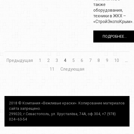
также
оборудования,
техники в ЖКХ –
«СтройЭкспоКрым».
ПОДРОБНЕЕ...
Предыдущая
1
2
3
4
5
6
7
8
9
10
…
11
Следующая
2018 © Компания «Вежливые краски». Копирование материалов
сайта запрещено.
299020, г.Севастополь, ул. Хрусталёва, 74А, оф.304, +7 (978)
024–63-54