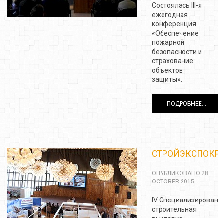
Состоялась III-я
ежегодная
конференция
«Обеспечение
пожарной
безопасности и
страхование
объектов
защиты».
ПОДРОБНЕЕ...
СТРОЙЭКСПОК
ОПУБЛИКОВАНО 28
OCTOBER 2015
IV Специализирова
строительная