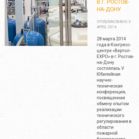
В Г. РОСТОВ-
НА-ДОНУ
ОПУБЛИКОВАНО 3
APRIL 2014
28 марта 2014
года в Конгресс-
центре «Вертол-
ЕХРО» в г. Ростов-
на-Дону
состоялась V
Юбилейная
научно-
техническая
конференция,
посвященная
обмену опытом
реализации
технического
регулирования в
области
пожарной
безопасности.