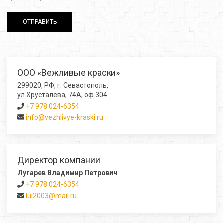
ОТПРАВИТЬ
ООО «Вежливые краски»
299020, РФ, г. Севастополь,
ул.Хрусталёва, 74А, оф.304
+7 978 024-6354
info@vezhlivye-kraski.ru
Директор компании
Лугарев Владимир Петрович
+7 978 024-6354
lui2003@mail.ru